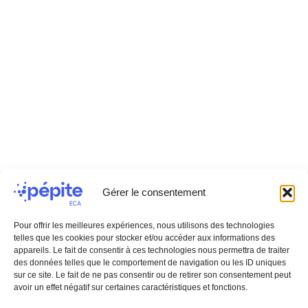
Pépite ECA
Entrepreneuriat Campus
Accessibility: not
Aquitaine Student cluster
compliant
for innovation, transfer
Terms of use
and entrepreneurship
Cookie policy
Privacy policy
Bordeaux, La Rochelle,
Pau, Bayonne, Anglet,
Mont-de-Marsan,
Périgueux, Agen.
Any questions?
Gérer le consentement
Contact us
Pour offrir les meilleures expériences, nous utilisons des technologies
telles que les cookies pour stocker et/ou accéder aux informations des
appareils. Le fait de consentir à ces technologies nous permettra de traiter
Access the FAQ
des données telles que le comportement de navigation ou les ID uniques
Find us
sur ce site. Le fait de ne pas consentir ou de retirer son consentement peut
avoir un effet négatif sur certaines caractéristiques et fonctions.
Access the interactive