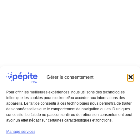
Pépite ECA
Entrepreneuriat Campus
Accessibility: not
Aquitaine Student cluster
compliant
for innovation, transfer
Terms of use
and entrepreneurship
Cookie policy
Privacy policy
Bordeaux, La Rochelle,
Pau, Bayonne, Anglet,
Mont-de-Marsan,
Périgueux, Agen.
Any questions?
Gérer le consentement
Contact us
Pour offrir les meilleures expériences, nous utilisons des technologies
telles que les cookies pour stocker et/ou accéder aux informations des
appareils. Le fait de consentir à ces technologies nous permettra de traiter
Access the FAQ
des données telles que le comportement de navigation ou les ID uniques
Find us
sur ce site. Le fait de ne pas consentir ou de retirer son consentement peut
avoir un effet négatif sur certaines caractéristiques et fonctions.
Access the interactive
Manage services
map and find information